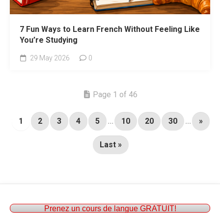
7 Fun Ways to Learn French Without Feeling Like
You’re Studying
29 May 2026
0
Page 1 of 46
1
2
3
4
5
...
10
20
30
...
»
Last »
Prenez un cours de langue GRATUIT!