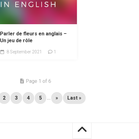
Parler de fleurs en anglais –
Un jeu de rôle
8 September 2021
1
Page 1 of 6
2
3
4
5
...
»
Last »