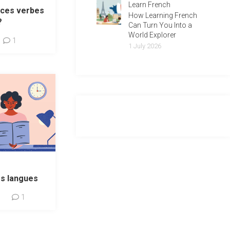
Learn French
 ces verbes
How Learning French
?
Can Turn You Into a
World Explorer
1
1 July 2026
es langues
1
1