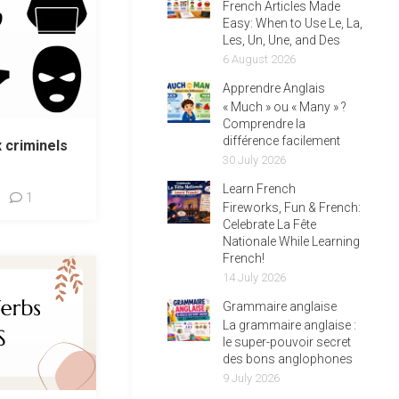
French Articles Made
Easy: When to Use Le, La,
Les, Un, Une, and Des
6 August 2026
Apprendre Anglais
« Much » ou « Many » ?
Comprendre la
différence facilement
x criminels
30 July 2026
Learn French
1
Fireworks, Fun & French:
Celebrate La Fête
Nationale While Learning
French!
14 July 2026
Grammaire anglaise
La grammaire anglaise :
le super-pouvoir secret
des bons anglophones
9 July 2026