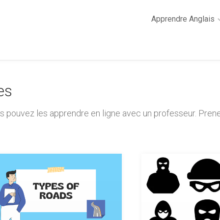
Apprendre Anglais
2
minutes
de
cours
es
d’anglais
Grammaire
s pouvez les apprendre en ligne avec un professeur. Pren
anglaise
Anglais
des
affaires
Général
Quiz