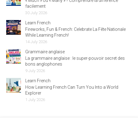
« Much » ou « Many » ? Comprendre la différence
facilement
30 July 2026
Learn French
Fireworks, Fun & French: Celebrate La Fête Nationale
While Learning French!
14 July 2026
Grammaire anglaise
La grammaire anglaise : le super-pouvoir secret des
bons anglophones
9 July 2026
Learn French
How Learning French Can Turn You Into a World
Explorer
1 July 2026