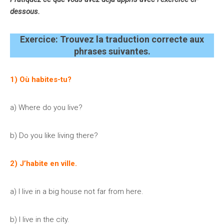
dessous.
Exercice: Trouvez la traduction correcte aux
phrases suivantes.
1) Où habites-tu?
a) Where do you live?
b) Do you like living there?
2) J’habite en ville.
a) I live in a big house not far from here.
b) I live in the city.