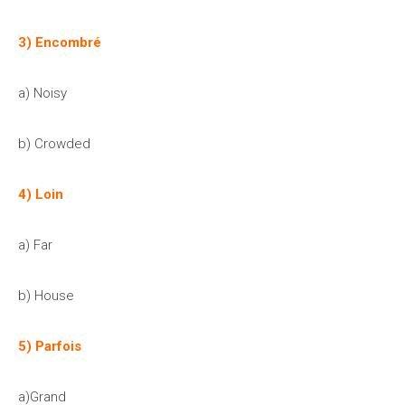
3) Encombré
a) Noisy
b) Crowded
4) Loin
a) Far
b) House
5) Parfois
a)Grand