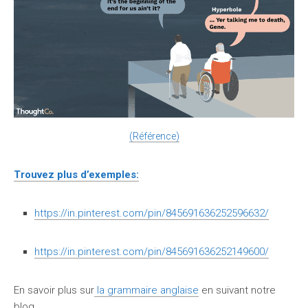
(Référence)
Trouvez plus d’exemples:
https://in.pinterest.com/pin/845691636252596632/
https://in.pinterest.com/pin/845691636252149600/
En savoir plus sur
la grammaire anglaise
en suivant notre
blog.