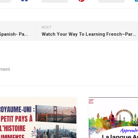
NEXT
Watch Your Way To Learning Spanish- Part 10!
Watch Your Way To Learning French–Part 35!
ment.