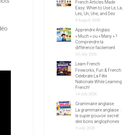
mots
French Articles Made
Easy: When to Use Le, La,
Les, Un, Une, and Des
6 August 2026
déo
Apprendre Anglais
« Much » ou « Many » ?
Comprendre la
différence facilement
30 July 2026
Learn French
Fireworks, Fun & French:
Celebrate La Fête
Nationale While Learning
French!
14 July 2026
Grammaire anglaise
La grammaire anglaise :
le super-pouvoir secret
des bons anglophones
9 July 2026