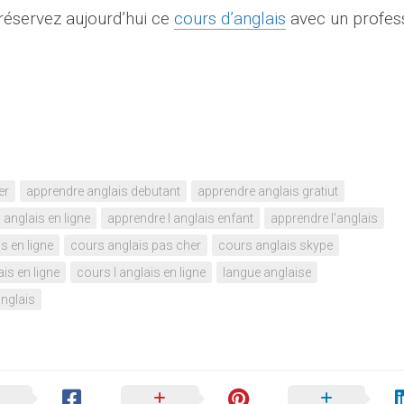
réservez aujourd’hui ce
cours d’anglais
avec un profes
er
apprendre anglais debutant
apprendre anglais gratiut
 anglais en ligne
apprendre l anglais enfant
apprendre l'anglais
s en ligne
cours anglais pas cher
cours anglais skype
is en ligne
cours l anglais en ligne
langue anglaise
anglais