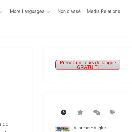
More Languages
Non classé
Media Relations
Learn
French
Learn
Spanish
Prenez un cours de langue
GRATUIT!
s de
Apprendre Anglais