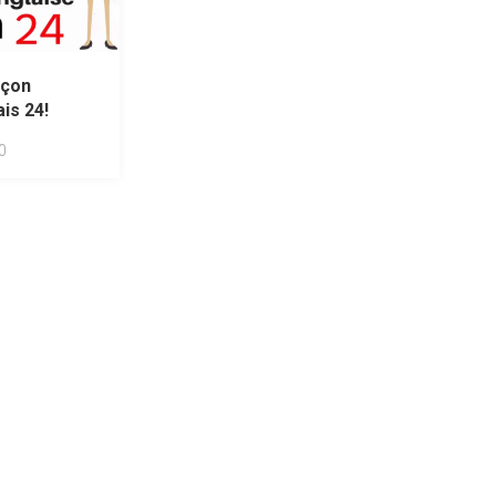
açon
is 24!
0