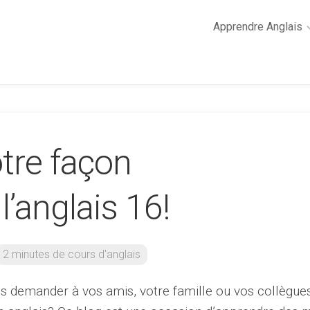
Apprendre Anglais
2
minutes
de
cours
d’anglais
tre façon
Grammaire
anglaise
Anglais
l’anglais 16!
des
affaires
Général
2 minutes de cours d'anglais
Quiz
s demander à vos amis, votre famille ou vos collègue