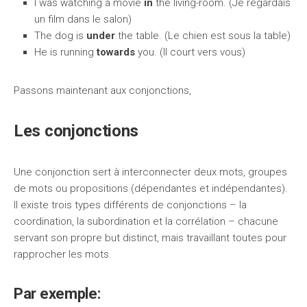
I was watching a movie
in
the living-room. (Je regardais
un film dans le salon)
The dog is
under
the table. (Le chien est sous la table)
He is running
towards
you. (Il court vers vous)
Passons maintenant aux conjonctions,
Les conjonctions
Une conjonction sert à interconnecter deux mots, groupes
de mots ou propositions (dépendantes et indépendantes).
Il existe trois types différents de conjonctions – la
coordination, la subordination et la corrélation – chacune
servant son propre but distinct, mais travaillant toutes pour
rapprocher les mots.
Par exemple: