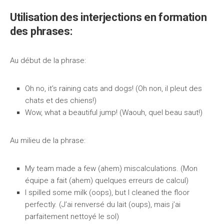
Utilisation des interjections en formation
des phrases:
Au début de la phrase:
Oh no, it’s raining cats and dogs! (Oh non, il pleut des
chats et des chiens!)
Wow, what a beautiful jump! (Waouh, quel beau saut!)
Au milieu de la phrase:
My team made a few (ahem) miscalculations. (Mon
équipe a fait (ahem) quelques erreurs de calcul)
I spilled some milk (oops), but I cleaned the floor
perfectly. (J’ai renversé du lait (oups), mais j’ai
parfaitement nettoyé le sol)