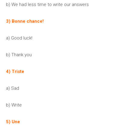
b) We had less time to write our answers
3) Bonne chance!
a) Good luck!
b) Thank you
4) Triste
a) Sad
b) Write
5) Une