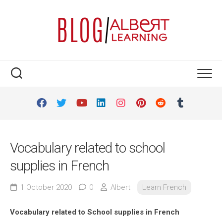
Skip
to
content
Vocabulary related to school
supplies in French
1 October 2020
0
Albert
Learn French
Vocabulary related to School supplies in French