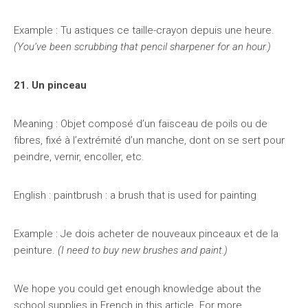
Example : Tu astiques ce taille-crayon depuis une heure.
(You’ve been scrubbing that pencil sharpener for an hour.)
21. Un pinceau
Meaning : Objet composé d’un faisceau de poils ou de
fibres, fixé à l’extrémité d’un manche, dont on se sert pour
peindre, vernir, encoller, etc.
English : paintbrush : a brush that is used for painting
Example : Je dois acheter de nouveaux pinceaux et de la
peinture.
(I need to buy new brushes and paint.)
We hope you could get enough knowledge about the
school supplies in French in this article. For more