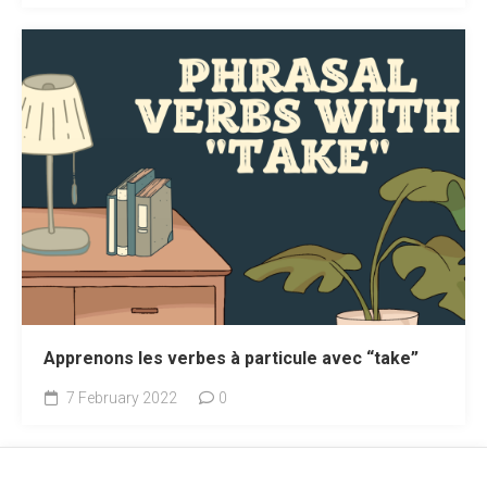
Apprenons les verbes à particule avec “take”
7 February 2022
0