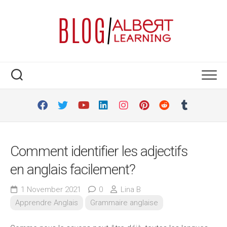
Skip
to
content
Comment identifier les adjectifs
en anglais facilement?
1 November 2021
0
Lina B
Apprendre Anglais
Grammaire anglaise