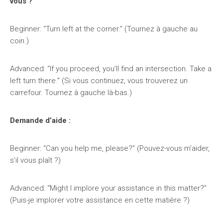
vous ?
Beginner: “Turn left at the corner.” (Tournez à gauche au
coin.)
Advanced: “If you proceed, you’ll find an intersection. Take a
left turn there.” (Si vous continuez, vous trouverez un
carrefour. Tournez à gauche là-bas.)
Demande d’aide :
Beginner: “Can you help me, please?” (Pouvez-vous m’aider,
s’il vous plaît ?)
Advanced: “Might I implore your assistance in this matter?”
(Puis-je implorer votre assistance en cette matière ?)