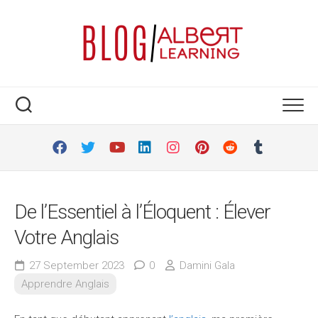
Skip
to
content
De l’Essentiel à l’Éloquent : Élever
Votre Anglais
27 September 2023
0
Damini Gala
Apprendre Anglais