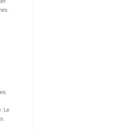
ser
nes.
es.
. Le
s.