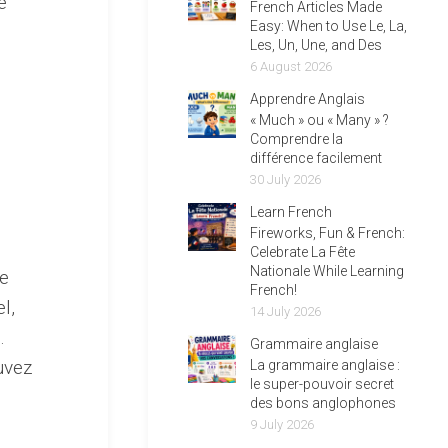
e
French Articles Made
Easy: When to Use Le, La,
Les, Un, Une, and Des
6 August 2026
Apprendre Anglais
« Much » ou « Many » ?
Comprendre la
différence facilement
30 July 2026
Learn French
Fireworks, Fun & French:
Celebrate La Fête
Nationale While Learning
ge
French!
l,
14 July 2026
.
Grammaire anglaise
uvez
La grammaire anglaise :
le super-pouvoir secret
des bons anglophones
9 July 2026