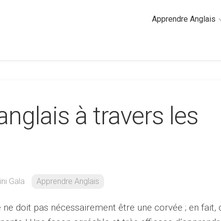
Apprendre Anglais
2
minutes
de
cours
d’anglais
anglais à travers les
Grammaire
anglaise
Anglais
des
affaires
Général
ni Gala
Apprendre Anglais
Quiz
ne doit pas nécessairement être une corvée ; en fait, 