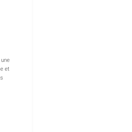
 une
e et
is