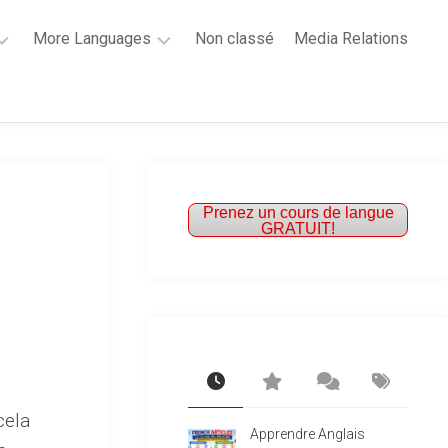
More Languages
Non classé
Media Relations
Learn
French
Learn
Spanish
Prenez un cours de langue
GRATUIT!
cela
Apprendre Anglais