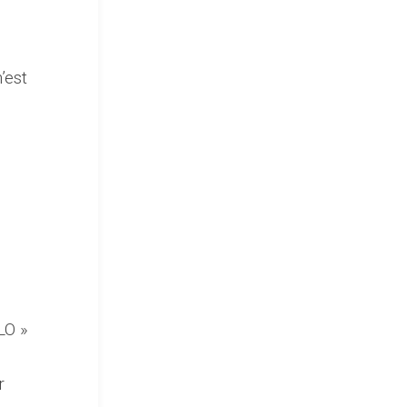
’est
LO »
r