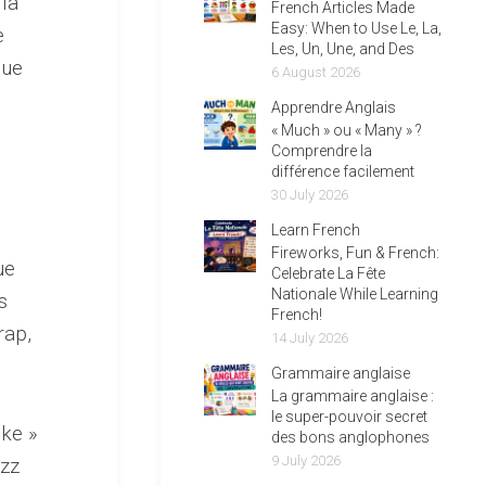
 la
French Articles Made
Easy: When to Use Le, La,
e
Les, Un, Une, and Des
gue
6 August 2026
Apprendre Anglais
« Much » ou « Many » ?
Comprendre la
différence facilement
30 July 2026
Learn French
Fireworks, Fun & French:
ue
Celebrate La Fête
Nationale While Learning
s
French!
rap,
14 July 2026
Grammaire anglaise
La grammaire anglaise :
le super-pouvoir secret
oke »
des bons anglophones
9 July 2026
uzz