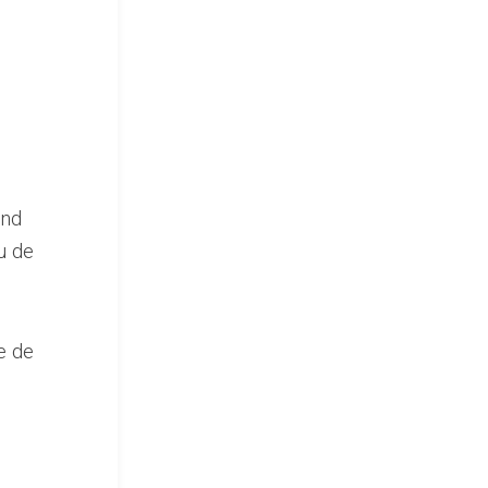
and
u de
e de