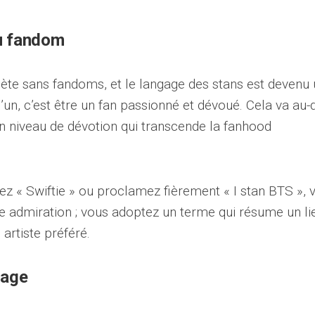
du fandom
ète sans fandoms, et le langage des stans est devenu
un, c’est être un fan passionné et dévoué. Cela va au-
t un niveau de dévotion qui transcende la fanhood
rez « Swiftie » ou proclamez fièrement « I stan BTS », 
e admiration ; vous adoptez un terme qui résume un li
artiste préféré.
gage