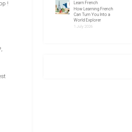
op !
Learn French
How Learning French
Can Turn You Into a
World Explorer
1 July 2026
,
est