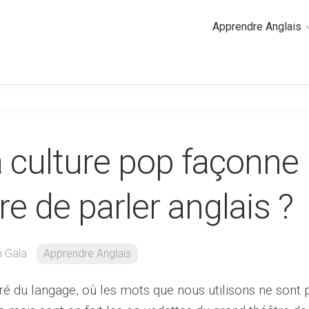
Apprendre Anglais
2
minutes
de
cours
d’anglais
culture pop façonne
Grammaire
anglaise
Anglais
e de parler anglais ?
des
affaires
Général
i Gala
Apprendre Anglais
Quiz
é du langage, où les mots que nous utilisons ne sont 