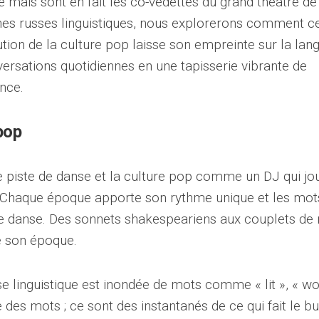
re mais sont en fait les co-vedettes du grand théâtre de
es russes linguistiques, nous explorerons comment c
tion de la culture pop laisse son empreinte sur la lan
versations quotidiennes en une tapisserie vibrante de
nce.
pop
piste de danse et la culture pop comme un DJ qui jo
 Chaque époque apporte son rythme unique et les mot
 danse. Des sonnets shakespeariens aux couplets de 
de son époque.
se linguistique est inondée de mots comme « lit », « w
e des mots ; ce sont des instantanés de ce qui fait le b