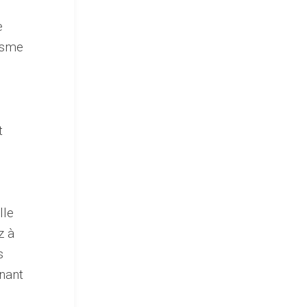
e
isme
t
e
lle
z à
s
nant