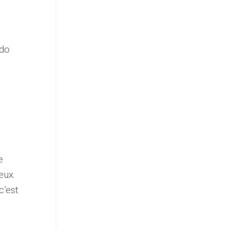
 do
e
eux.
c’est