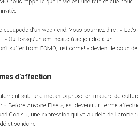
OMO nous rappelle que la vie est une fête et que nous
invités.
e escapade d’un week-end. Vous pourriez dire : « Let’s
 » Ou, lorsqu’un ami hésite à se joindre à un
n’t suffer from FOMO, just come! » devient le coup de
rmes d’affection
galement subi une métamorphose en matière de cultur
r « Before Anyone Else », est devenu un terme affectu
uad Goals », une expression qui va au-delà de l’amitié : 
é et solidaire.