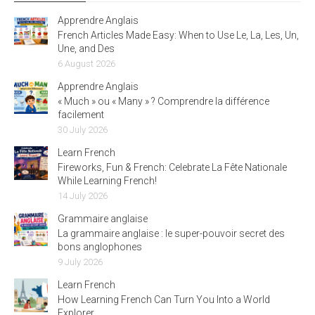
Apprendre Anglais
French Articles Made Easy: When to Use Le, La, Les, Un,
Une, and Des
6 August 2026
Apprendre Anglais
« Much » ou « Many » ? Comprendre la différence
facilement
30 July 2026
Learn French
Fireworks, Fun & French: Celebrate La Fête Nationale
While Learning French!
14 July 2026
Grammaire anglaise
La grammaire anglaise : le super-pouvoir secret des
bons anglophones
9 July 2026
Learn French
How Learning French Can Turn You Into a World
Explorer