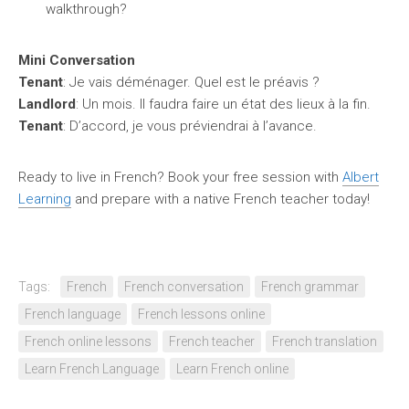
walkthrough?
Mini Conversation
Tenant
: Je vais déménager. Quel est le préavis ?
Landlord
: Un mois. Il faudra faire un état des lieux à la fin.
Tenant
: D’accord, je vous préviendrai à l’avance.
Ready to live in French? Book your free session with
Albert
Learning
and prepare with a native French teacher today!
Tags:
French
French conversation
French grammar
French language
French lessons online
French online lessons
French teacher
French translation
Learn French Language
Learn French online