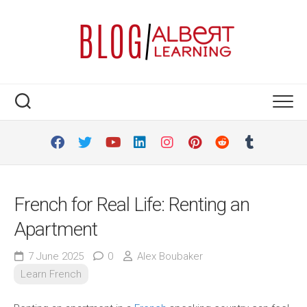
Skip
to
content
French for Real Life: Renting an
Apartment
7 June 2025
0
Alex Boubaker
Learn French