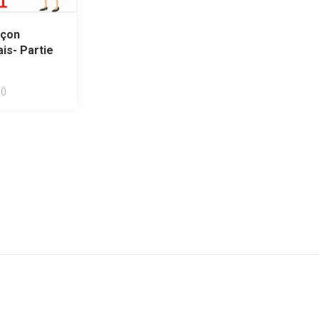
açon
ais- Partie
0