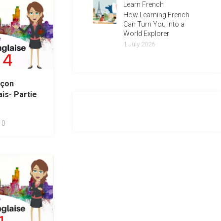
Learn French
How Learning French
Can Turn You Into a
World Explorer
1 July 2026
açon
ais- Partie
0