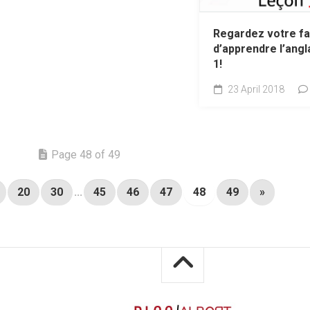
Regardez votre f
d’apprendre l’angl
1!
23 April 2018
Page 48 of 49
20
30
...
45
46
47
48
49
»