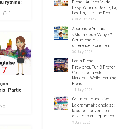
du rythme:
French Articles Made
Easy: When to Use Le, La,
0
Les, Un, Une, and Des
6 August 2026
Apprendre Anglais
« Much » ou « Many » ?
Comprendre la
différence facilement
30 July 2026
Learn French
Fireworks, Fun & French:
Celebrate La Fête
Nationale While Learning
açon
French!
ais- Partie
14 July 2026
Grammaire anglaise
La grammaire anglaise :
0
le super-pouvoir secret
des bons anglophones
9 July 2026