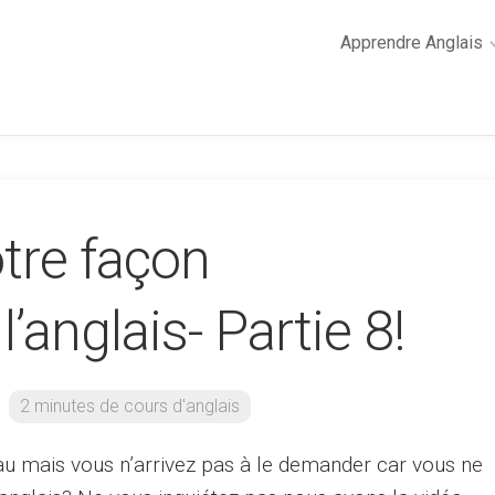
Apprendre Anglais
2
minutes
de
cours
d’anglais
tre façon
Grammaire
anglaise
Anglais
’anglais- Partie 8!
des
affaires
Général
2 minutes de cours d'anglais
Quiz
au mais vous n’arrivez pas à le demander car vous ne