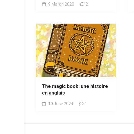
9 March 2020
2
The magic book: une histoire
en anglais
19 June 2024
1