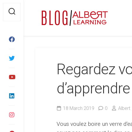
Skip
to
content
Regardez vo
d’apprendre l
18 March 2019
0
Albert
Vous voulez boire un verre d’e