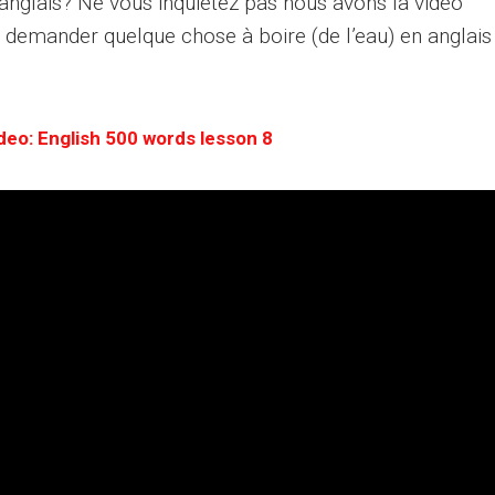
anglais? Ne vous inquiétez pas nous avons la vidéo
 demander quelque chose à boire (de l’eau) en anglais
deo: English 500 words lesson 8