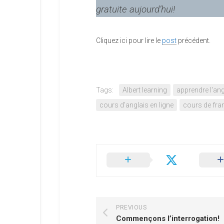
gratuite aujourd’hui!
Cliquez ici pour lire le
post
précédent.
Tags:
Albert learning
apprendre l'ang
cours d'anglais en ligne
cours de fra
PREVIOUS
Commençons l’interrogation!