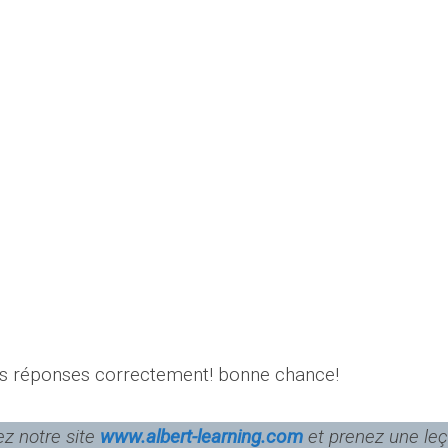
os réponses correctement! bonne chance!
ez notre site
www.albert-learning.com
et prenez une le