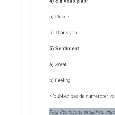
4) S’il vous plait!
a) Please
b) Thank you
5) Sentiment
a) Great
b) Feeling
N’oubliez pas de numéroter v
Pour des leçons similaires, visit