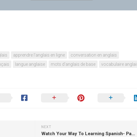
lais
apprendre l'anglais en ligne
conversation en anglais
nçais
langue anglaise
mots d'anglais de base
vocabulaire anglai
NEXT
Watch Your Way To Learning Spanish- Part 4!