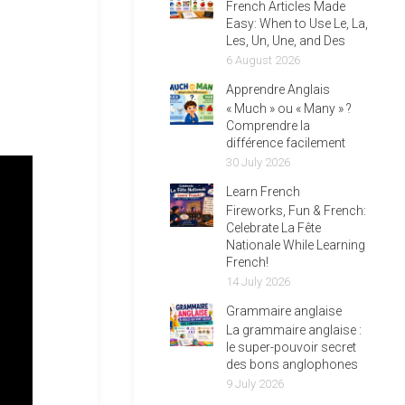
French Articles Made
Easy: When to Use Le, La,
Les, Un, Une, and Des
6 August 2026
Apprendre Anglais
« Much » ou « Many » ?
Comprendre la
différence facilement
30 July 2026
Learn French
Fireworks, Fun & French:
Celebrate La Fête
Nationale While Learning
French!
14 July 2026
Grammaire anglaise
La grammaire anglaise :
le super-pouvoir secret
des bons anglophones
9 July 2026