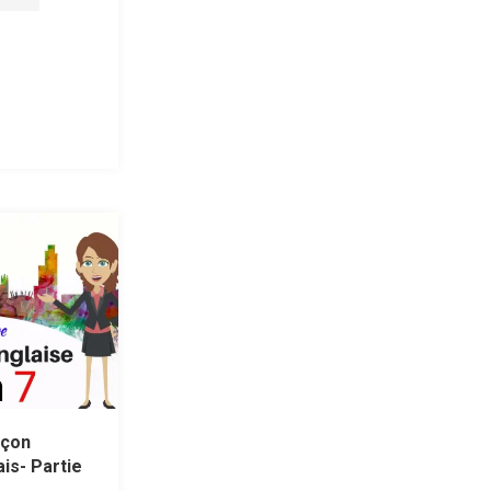
açon
ais- Partie