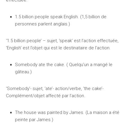
effectuée.
1.5 billion people speak English. (1,5 billion de
personnes parlent anglais.)
‘1.5 billion people’ – sujet, ‘speak’ est l’action effectuée,
‘English’ est l’objet qui est le destinataire de l’action.
Somebody ate the cake. ( Quelqu’un a mangé le
gâteau.)
‘Somebody’- sujet, ‘ate’- action/verbe, ‘the cake’-
Complément/objet affecté par l’action.
The house was painted by James. (La maison a été
peinte par James.)