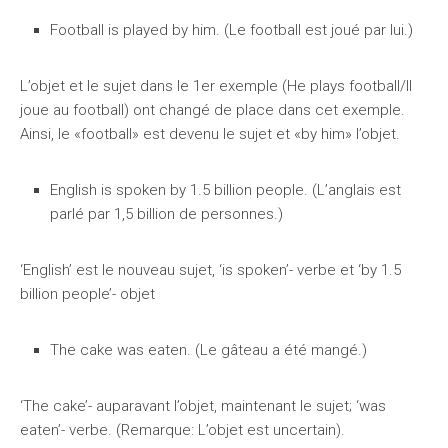
Football is played by him. (Le football est joué par lui.)
L’objet et le sujet dans le 1er exemple (He plays football/Il
joue au football) ont changé de place dans cet exemple.
Ainsi, le «football» est devenu le sujet et «by him» l’objet.
English is spoken by 1.5 billion people. (L’anglais est
parlé par 1,5 billion de personnes.)
‘English’ est le nouveau sujet, ‘is spoken’- verbe et ‘by 1.5
billion people’- objet
The cake was eaten. (Le gâteau a été mangé.)
‘The cake’- auparavant l’objet, maintenant le sujet; ‘was
eaten’- verbe. (Remarque: L’objet est uncertain).