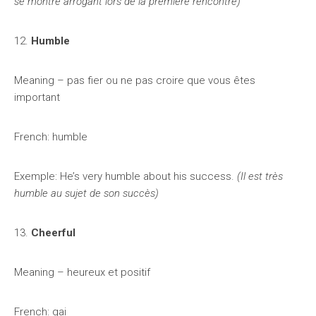
se montre arrogant lors de la première rencontre)
12.
Humble
Meaning – pas fier ou ne pas croire que vous êtes
important
French: humble
Exemple: He’s very humble about his success.
(Il est très
humble au sujet de son succès)
13.
Cheerful
Meaning – heureux et positif
French: gai