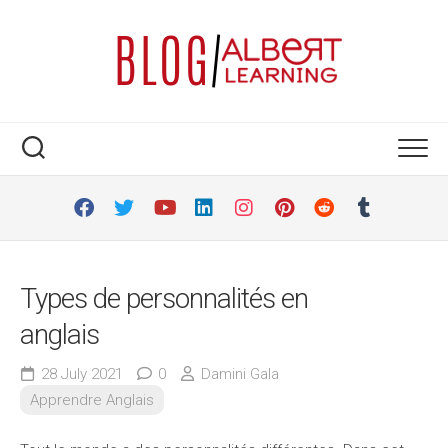
Skip
to
content
Types de personnalités en
anglais
28 July 2021
0
Damini Gala
Apprendre Anglais