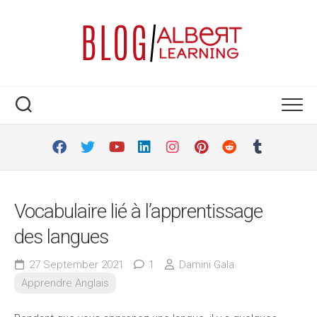
Skip
to
content
Vocabulaire lié à l’apprentissage
des langues
27 September 2021
1
Damini Gala
Apprendre Anglais