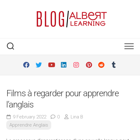
Skip
to
content
Films à regarder pour apprendre
l’anglais
9 February 2022
0
Lina B
Apprendre Anglais