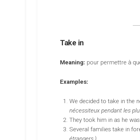
Take in
Meaning:
pour permettre à que
Examples:
We decided to take in the n
nécessiteux pendant les plui
They took him in as he wa
Several families take in fo
étrangers.)