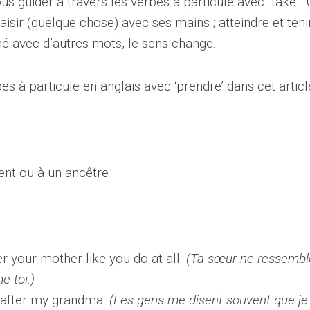
us guider à travers les verbes à particule avec “take”. 
aisir (quelque chose) avec ses mains ; atteindre et tenir
né avec d’autres mots, le sens change.
 à particule en anglais avec ‘prendre’ dans cet articl
ent ou à un ancêtre
er your mother like you do at all.
(Ta sœur ne ressembl
 toi.)
e after my grandma.
(Les gens me disent souvent que je