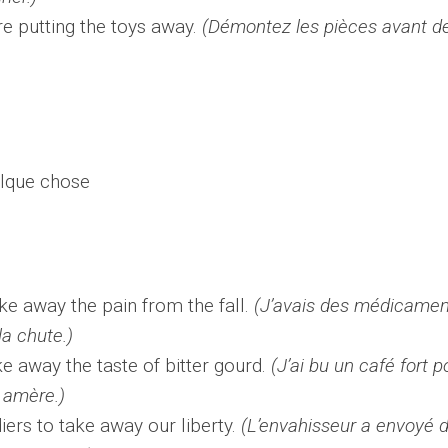
re putting the toys away.
(Démontez les pièces avant d
elque chose
ke away the pain from the fall.
(J’avais des médicamen
la chute.)
ke away the taste of bitter gourd.
(J’ai bu un café fort p
e amère.)
ers to take away our liberty.
(L’envahisseur a envoyé 