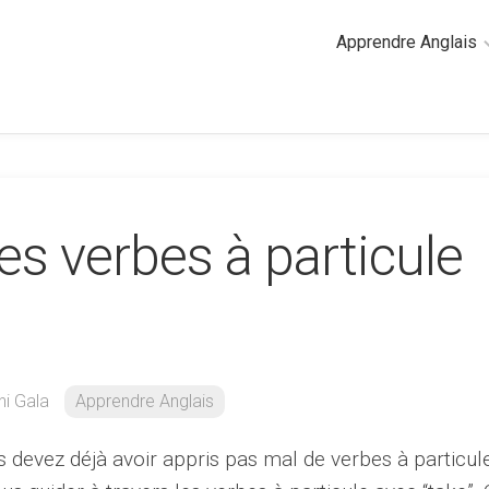
Apprendre Anglais
2
minutes
de
cours
d’anglais
s verbes à particule
Grammaire
anglaise
Anglais
des
affaires
Général
i Gala
Apprendre Anglais
Quiz
s devez déjà avoir appris pas mal de verbes à particule