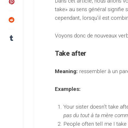
Dans cet article, nous allons vo
take» au sens général signifie s
cependant, lorsqu’il est combi
Voyons donc de nouveaux verbes
Take after
Meaning:
ressembler à un par
Examples:
Your sister doesn’t take aft
pas du tout à ta mère comme
People often tell me I tak