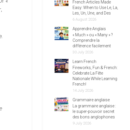
Or «
French Articles Made
Easy: When to Use Le, La,
,
Les, Un, Une, and Des
6 August 2026
Apprendre Anglais
« Much » ou « Many » ?
e.
Comprendre la
différence facilement
30 July 2026
Learn French
Fireworks, Fun & French:
Celebrate La Fête
Nationale While Learning
French!
14 July 2026
Grammaire anglaise
La grammaire anglaise :
e
le super-pouvoir secret
des bons anglophones
9 July 2026