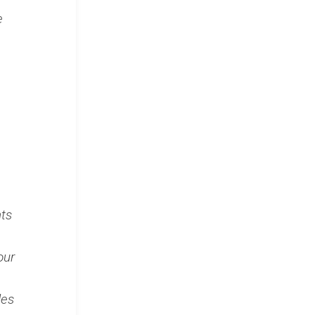
e
ts
our
des