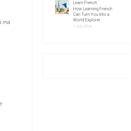
Learn French
How Learning French
Can Turn You Into a
World Explorer
 à ma
1 July 2026
e