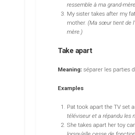
ressemble à ma grand-mère
My sister takes after my fa
mother.
(Ma sœur tient de l
mère.)
Take apart
Meaning:
séparer les parties 
Examples
Pat took apart the TV set a
téléviseur et a répandu les 
She takes apart her toy ca
lorsqu’elle cesse de fonction