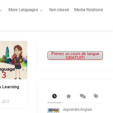
More Languages
Non classé
Media Relations
Learn
French
Learn
Spanish
Prenez un cours de langue
GRATUIT!
o Learning
0
Apprendre Anglais