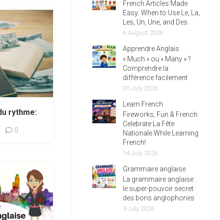
French Articles Made
Easy: When to Use Le, La,
Les, Un, Une, and Des
6 August 2026
Apprendre Anglais
« Much » ou « Many » ?
Comprendre la
différence facilement
30 July 2026
Learn French
du rythme:
Fireworks, Fun & French:
Celebrate La Fête
0
Nationale While Learning
French!
14 July 2026
Grammaire anglaise
La grammaire anglaise :
le super-pouvoir secret
des bons anglophones
9 July 2026