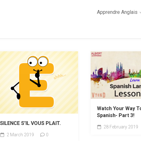
Apprendre Anglais
2
minutes
de
cours
d’anglais
Grammaire
anglaise
Anglais
des
affaires
Watch Your Way T
Général
Spanish- Part 3!
Quiz
SILENCE S’IL VOUS PLAIT.
28 February 2019
2 March 2019
0