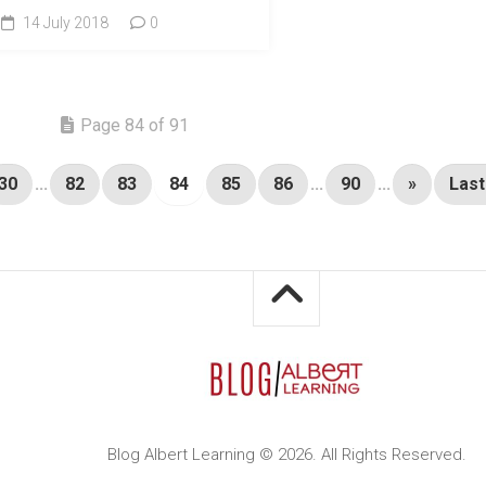
14 July 2018
0
Page 84 of 91
30
...
82
83
84
85
86
...
90
...
»
Last
Blog Albert Learning © 2026. All Rights Reserved.