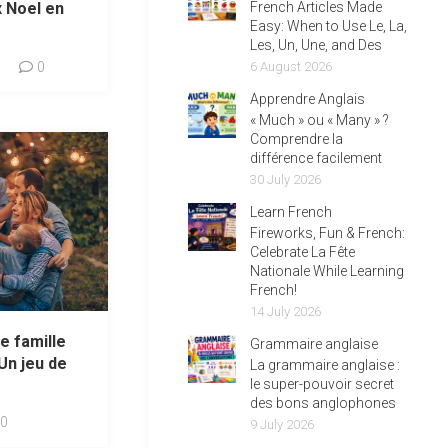
x Noel en
French Articles Made
Easy: When to Use Le, La,
Les, Un, Une, and Des
0
6 August 2026
Apprendre Anglais
« Much » ou « Many » ?
Comprendre la
différence facilement
30 July 2026
Learn French
Fireworks, Fun & French:
Celebrate La Fête
Nationale While Learning
French!
14 July 2026
de famille
Grammaire anglaise
Un jeu de
La grammaire anglaise :
le super-pouvoir secret
des bons anglophones
0
9 July 2026