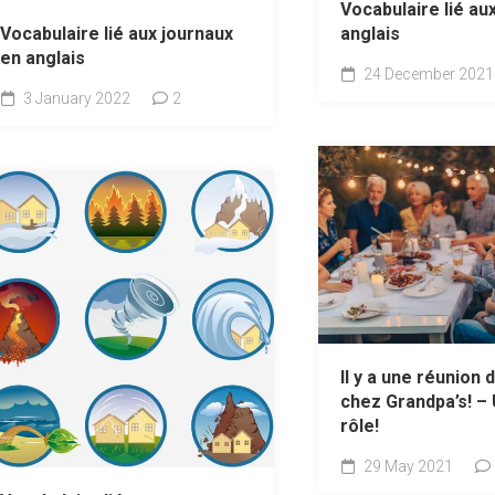
Vocabulaire lié au
anglais
Vocabulaire lié aux journaux
en anglais
24 December 2021
3 January 2022
2
Il y a une réunion 
chez Grandpa’s! – 
rôle!
29 May 2021