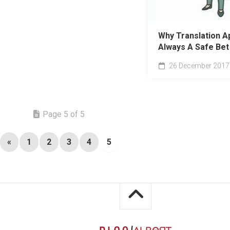
Why Translation A
Always A Safe Bet
26 December 2017
Page 5 of 5
«
1
2
3
4
5