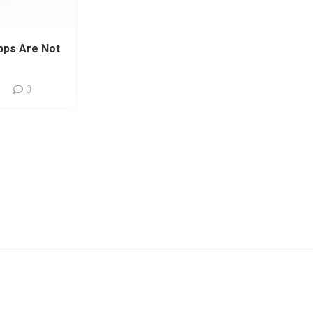
pps Are Not
0