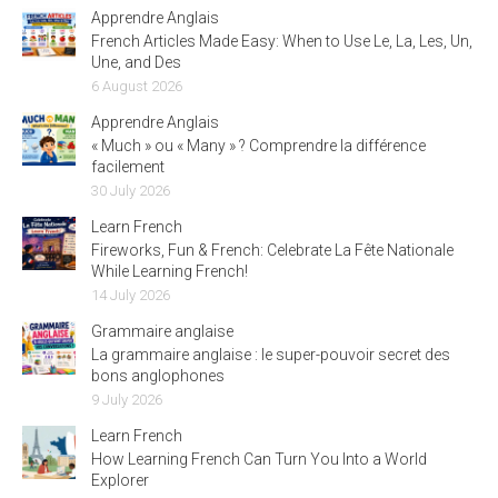
Apprendre Anglais
French Articles Made Easy: When to Use Le, La, Les, Un,
Une, and Des
6 August 2026
Apprendre Anglais
« Much » ou « Many » ? Comprendre la différence
facilement
30 July 2026
Learn French
Fireworks, Fun & French: Celebrate La Fête Nationale
While Learning French!
14 July 2026
Grammaire anglaise
La grammaire anglaise : le super-pouvoir secret des
bons anglophones
9 July 2026
Learn French
How Learning French Can Turn You Into a World
Explorer