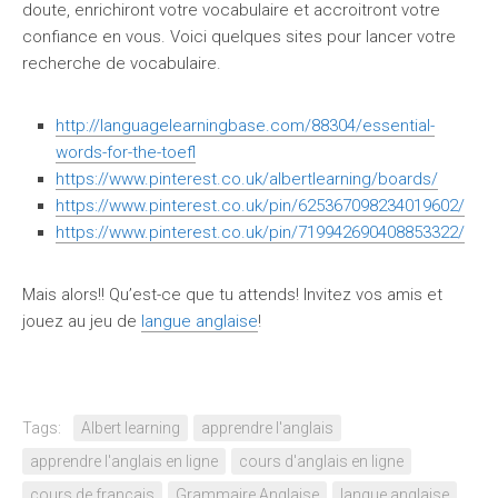
doute, enrichiront votre vocabulaire et accroitront votre
confiance en vous. Voici quelques sites pour lancer votre
recherche de vocabulaire.
http://languagelearningbase.com/88304/essential-
words-for-the-toefl
https://www.pinterest.co.uk/albertlearning/boards/
https://www.pinterest.co.uk/pin/625367098234019602/
https://www.pinterest.co.uk/pin/719942690408853322/
Mais alors!! Qu’est-ce que tu attends! Invitez vos amis et
jouez au jeu de
langue anglaise
!
Tags:
Albert learning
apprendre l'anglais
apprendre l'anglais en ligne
cours d'anglais en ligne
cours de français
Grammaire Anglaise
langue anglaise