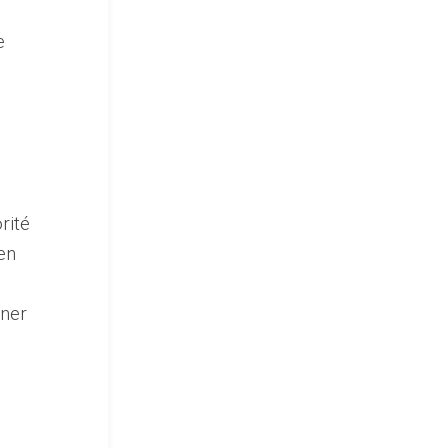
e
rité
en
nner