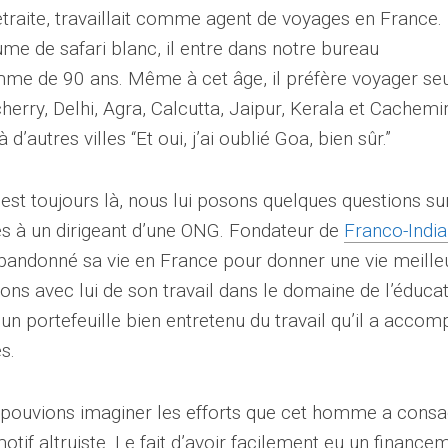
etraite, travaillait comme agent de voyages en France.
me de safari blanc, il entre dans notre bureau
mme de 90 ans. Même à cet âge, il préfère voyager seu
ucherry, Delhi, Agra, Calcutta, Jaipur, Kerala et Cachemi
’autres villes “Et oui, j’ai oublié Goa, bien sûr.”
est toujours là, nous lui posons quelques questions su
s à un dirigeant d’une ONG. Fondateur de
Franco-Indi
abandonné sa vie en France pour donner une vie meille
ons avec lui de son travail dans le domaine de l’éducat
un portefeuille bien entretenu du travail qu’il a accomp
s.
 pouvions imaginer les efforts que cet homme a cons
otif altruiste. Le fait d’avoir facilement eu un finance