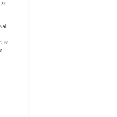
ssi
vali.
oles
es
l