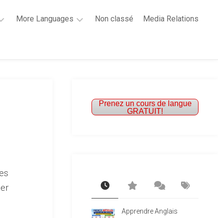
More Languages
Non classé
Media Relations
Learn
French
Learn
Spanish
Prenez un cours de langue
GRATUIT!
ses
ner
0
Apprendre Anglais