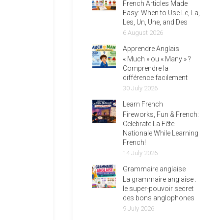
French Articles Made
Easy: When to Use Le, La,
Les, Un, Une, and Des
6 August 2026
Apprendre Anglais
« Much » ou « Many » ?
Comprendre la
différence facilement
30 July 2026
Learn French
Fireworks, Fun & French:
Celebrate La Fête
Nationale While Learning
French!
14 July 2026
Grammaire anglaise
La grammaire anglaise :
le super-pouvoir secret
des bons anglophones
9 July 2026