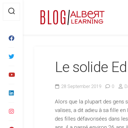
Skip
to
content
Le solide Ed
28 September 2019
0
D
Alors que la plupart des gens se
valises, a dit adieu à sa fille 
des filles défavorisées dans le
ans, il a passé environ 26 ans