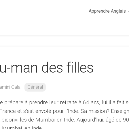
Apprendre Anglais
2
minutes
de
cours
d’anglais
u-man des filles
Grammaire
anglaise
Anglais
des
amini Gala
Général
affaires
Général
 prépare à prendre leur retraite à 64 ans, lui il a fait 
Quiz
en France et s’est envolé pour l’Inde. Sa mission? Enseig
s bidonvilles de Mumbai en Inde. Aujourd’hui, âgé de 9
 à Mumbai, en Inde.