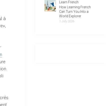
Learn French
How Learning French
Can Turn You Into a
World Explorer
l à
1 July 2026
re»,
r
an
ure
ion.
li
acrés
ment