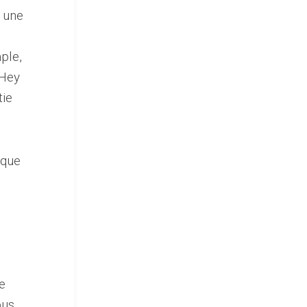
 une
ple,
“Hey
tie
 que
e
ous