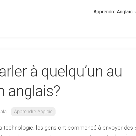
Apprendre Anglais
2
minutes
de
cours
d’anglais
ler à quelqu’un au
Grammaire
anglaise
Anglais
n anglais?
des
affaires
Général
ala
Apprendre Anglais
Quiz
la technologie, les gens ont commencé à envoyer de