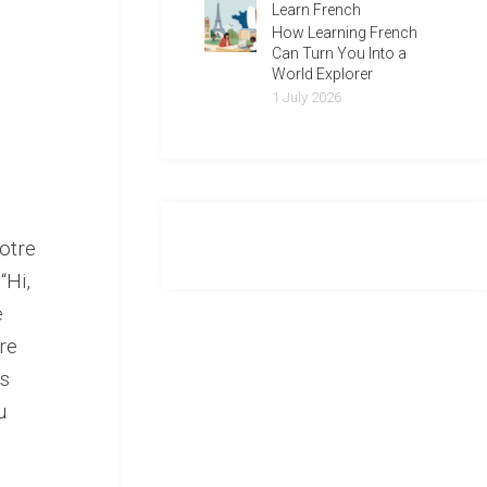
Learn French
How Learning French
Can Turn You Into a
World Explorer
1 July 2026
votre
“Hi,
e
re
us
u