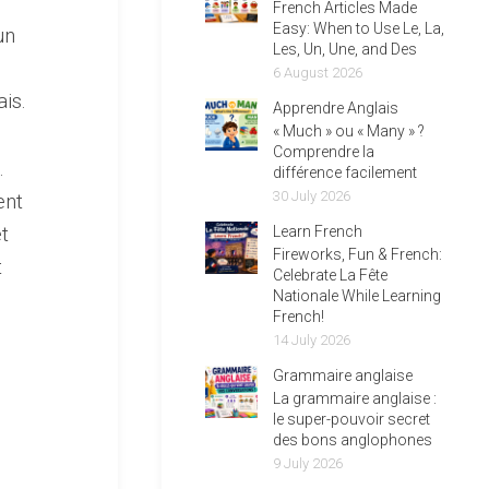
French Articles Made
Easy: When to Use Le, La,
un
Les, Un, Une, and Des
6 August 2026
is.
Apprendre Anglais
« Much » ou « Many » ?
Comprendre la
.
différence facilement
30 July 2026
ent
t
Learn French
Fireworks, Fun & French:
t
Celebrate La Fête
Nationale While Learning
French!
14 July 2026
Grammaire anglaise
La grammaire anglaise :
le super-pouvoir secret
des bons anglophones
9 July 2026