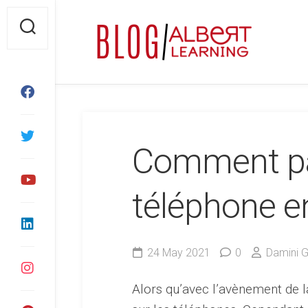
Skip
to
content
Comment par
téléphone e
24 May 2021
0
Damini G
Alors qu’avec l’avènement de 