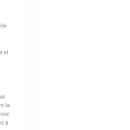
lle:
t et
us
e la
voir
ez à