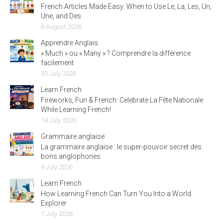
French Articles Made Easy: When to Use Le, La, Les, Un,
Une, and Des
6 August 2026
Apprendre Anglais
« Much » ou « Many » ? Comprendre la différence
facilement
30 July 2026
Learn French
Fireworks, Fun & French: Celebrate La Fête Nationale
While Learning French!
14 July 2026
Grammaire anglaise
La grammaire anglaise : le super-pouvoir secret des
bons anglophones
9 July 2026
Learn French
How Learning French Can Turn You Into a World
Explorer
1 July 2026