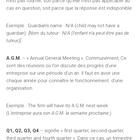
n’est pas fournie, soit parce qu’elle n’est pas applicable au
cas en question, soit parce que la réponse est indisponible.
Exemple : Guardian’s name : N/A (child may not have a
guardian).
[Nom du tuteur : N/A (l’enfant n’a peut-être pas de
tuteur)]
A.G.M.
– « Annual General Meeting ». Communément, Ce
sont des réunions où l’on discute des progrès d’une
entreprise sur une période d’un an. Il faut en avoir une
chaque année pour connaître le fonctionnement d’une
organisation.
Exemple : The firm will have its A.G.M. next week.
(L’entreprise aura son A.G.M. la semaine prochaine.)
Q1, Q2, Q3, Q4
– signifie « first quarter, second quarter,
third quarter and fourth quarter ». Dans ce cas, un trimestre