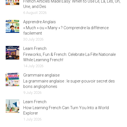
French Articles Made Easy: When to Use Le, La, Les, Un,
Une, and Des
6 August 2026
Apprendre Anglais
« Much » ou « Many » ? Comprendre la différence
facilement
30 July 2026
Learn French
Fireworks, Fun & French: Celebrate La Fête Nationale
While Learning French!
14 July 2026
Grammaire anglaise
La grammaire anglaise : le super-pouvoir secret des
bons anglophones
9 July 2026
Learn French
How Learning French Can Turn You Into a World
Explorer
1 July 2026