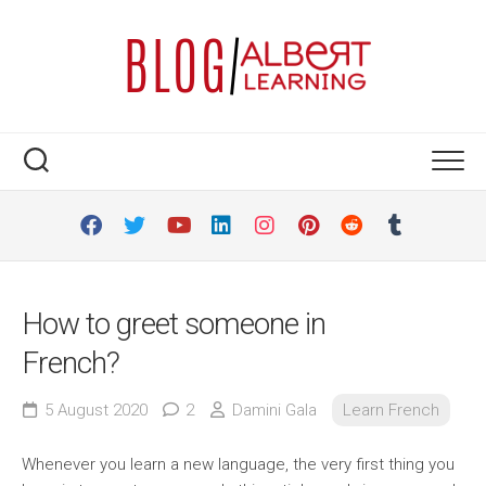
Skip
to
content
How to greet someone in
French?
5 August 2020
2
Damini Gala
Learn French
Whenever you learn a new language, the very first thing you