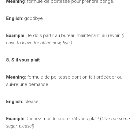
Meaning
: formule de politesse pour prendre congé.
English
: goodbye
Example
: Je dois partir au bureau maintenant, au revoir.
(I
have to leave for office now, bye.)
8. S’il vous plaît
Meaning:
formule de politesse dont on fait précéder ou
suivre une demande
English:
please
Example
:Donnez-moi du sucre, s’il vous plaît! (
Give me some
sugar, please!)