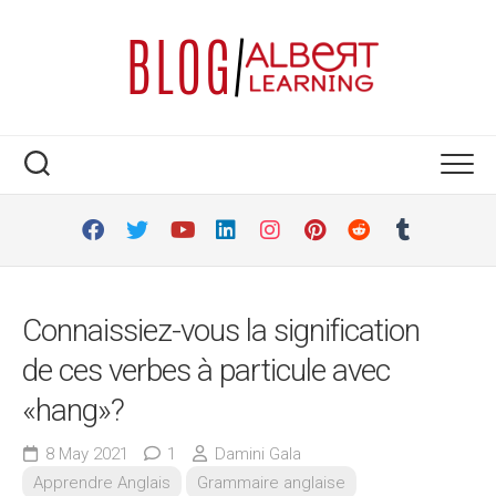
Skip
to
content
Connaissiez-vous la signification
de ces verbes à particule avec
«hang»?
8 May 2021
1
Damini Gala
Apprendre Anglais
Grammaire anglaise