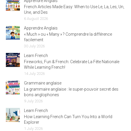
Apprendre Anglais
French Articles Made Easy: When to Use Le, La, Les, Un,
Une, and Des
6 August 2026
Apprendre Anglais
« Much » ou « Many » ? Comprendre la différence
facilement
30 July 2026
Learn French
Fireworks, Fun & French: Celebrate La Fête Nationale
While Learning French!
14 July 2026
Grammaire anglaise
La grammaire anglaise : le super-pouvoir secret des
bons anglophones
9 July 2026
Learn French
How Learning French Can Turn You Into a World
Explorer
1 July 2026