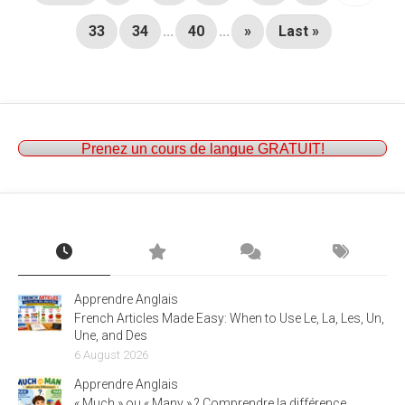
33
34
...
40
...
»
Last »
Prenez un cours de langue GRATUIT!
Apprendre Anglais
French Articles Made Easy: When to Use Le, La, Les, Un,
Une, and Des
6 August 2026
Apprendre Anglais
« Much » ou « Many » ? Comprendre la différence