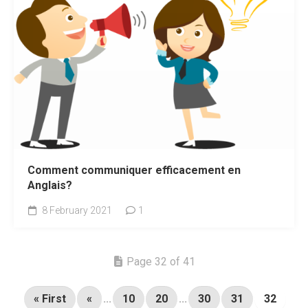
Comment communiquer efficacement en
Anglais?
8 February 2021
1
Page 32 of 41
« First
«
...
10
20
...
30
31
32