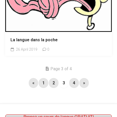
La langue dans la poche
26 April 2019
0
Page 3 of 4
«
1
2
3
4
»
Prenez un cours de langue GRATUIT!