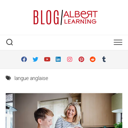
Skip
to
content
langue anglaise